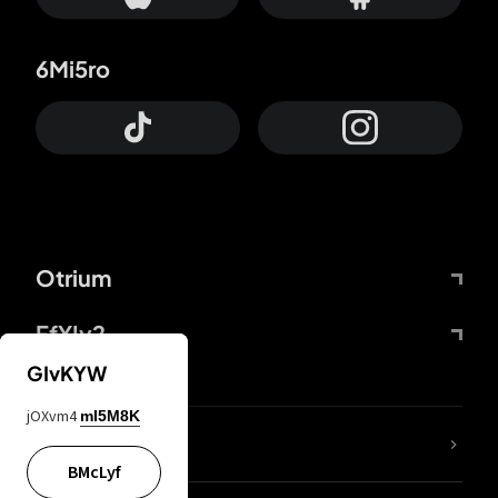
6Mi5ro
Otrium
FfYIy2
GIvKYW
jOXvm4
mI5M8K
KIjvtr
BMcLyf