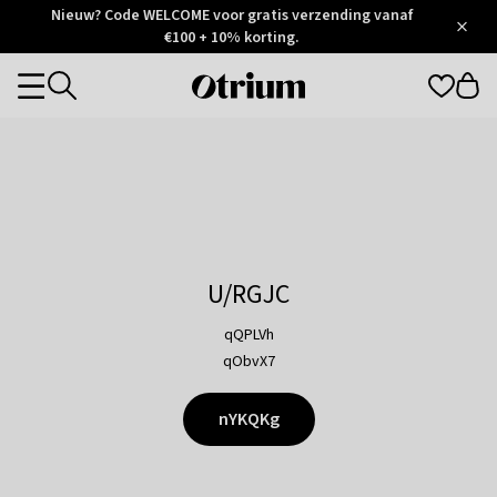
Otrium
Nieuw? Code WELCOME voor gratis verzending vanaf
/
5
Trustpilot
€100 + 10% korting.
score
Otrium
Categories
home
page
U/RGJC
qQPLVh
qObvX7
nYKQKg