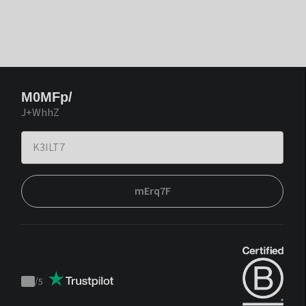
M0MFp/
J+WhhZ
mErq7F
/
5
Trustpilot
score