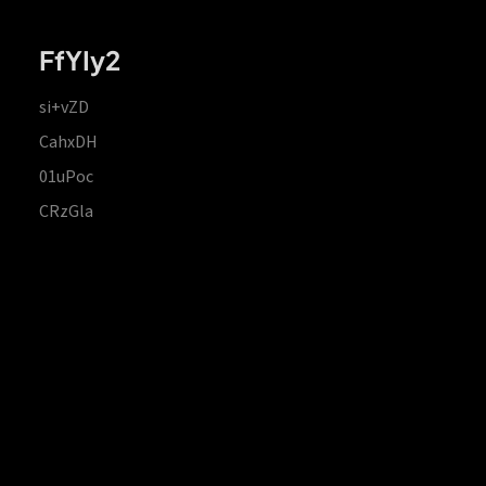
FfYIy2
si+vZD
CahxDH
01uPoc
CRzGla