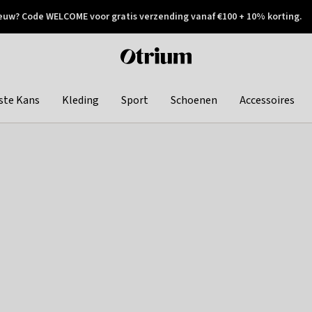
euw? Code WELCOME voor gratis verzending vanaf €100 + 10% korting.
 geretourneerd
Achteraf betalen
Otrium
home
page
ste Kans
Kleding
Sport
Schoenen
Accessoires