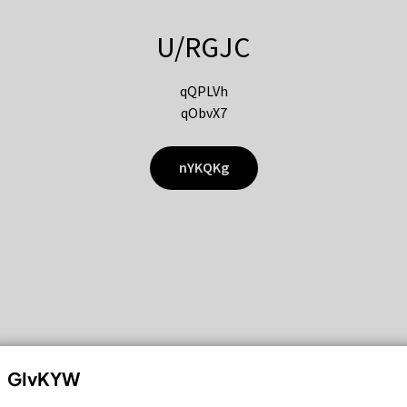
U/RGJC
qQPLVh
qObvX7
nYKQKg
GIvKYW