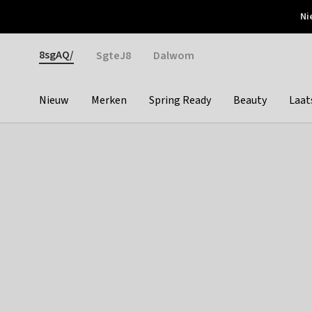
Otrium
Ni
Gratis verzending vanaf €150
Snel bezorgd & simpel
Gender
8sgAQ/
SgteJ8
Dalwom
Nieuw
Merken
Spring Ready
Beauty
Laat
Categories