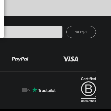
mErq7F
/
5
Trustpilot
score