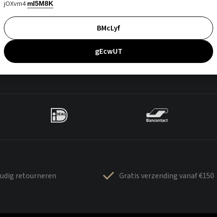
jOXvm4
mI5M8K
BMcLyf
gEcwUT
udig retourneren
Gratis verzending vanaf €150