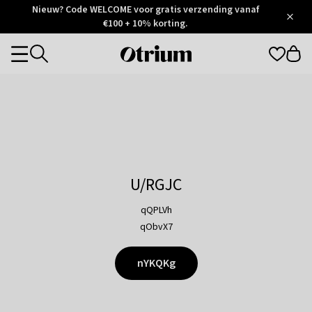
Otrium
Nieuw? Code WELCOME voor gratis verzending vanaf
/
5
Trustpilot
€100 + 10% korting.
score
Otrium
Categories
home
page
U/RGJC
qQPLVh
qObvX7
nYKQKg