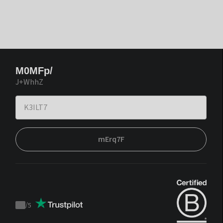
M0MFp/
J+WhhZ
mErq7F
/
5
Trustpilot
score