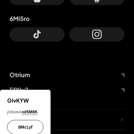
6Mi5ro
Otrium
FfYIy2
GIvKYW
jOXvm4
mI5M8K
KIjvtr
BMcLyf