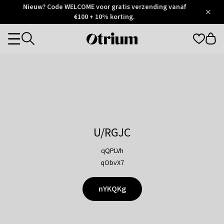
Otrium
Nieuw? Code WELCOME voor gratis verzending vanaf
/
5
Trustpilot
€100 + 10% korting.
score
Otrium
Categories
home
page
U/RGJC
qQPLVh
qObvX7
nYKQKg