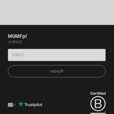
M0MFp/
J+WhhZ
mErq7F
/
5
Trustpilot
score