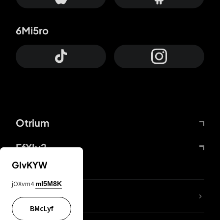
6Mi5ro
Otrium
FfYIy2
GIvKYW
jOXvm4
mI5M8K
KIjvtr
BMcLyf