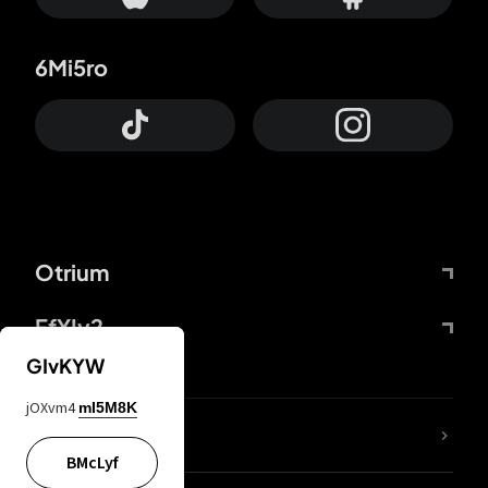
6Mi5ro
Otrium
FfYIy2
GIvKYW
jOXvm4
mI5M8K
KIjvtr
BMcLyf