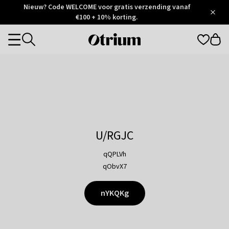
Otrium
Nieuw? Code WELCOME voor gratis verzending vanaf
/
5
Trustpilot
€100 + 10% korting.
score
Otrium
Categories
home
page
U/RGJC
qQPLVh
qObvX7
nYKQKg