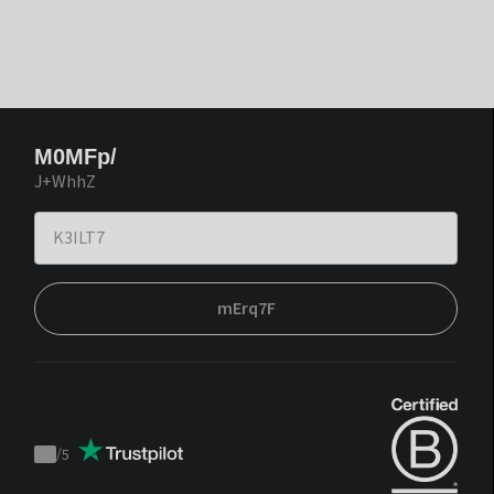
M0MFp/
J+WhhZ
mErq7F
/
5
Trustpilot
score