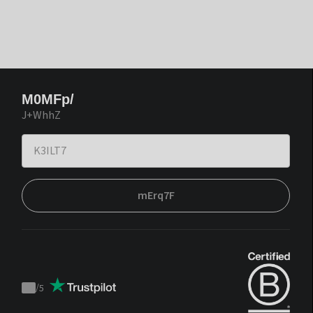
M0MFp/
J+WhhZ
mErq7F
/
5
Trustpilot
score