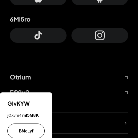
6Mi5ro
Otrium
FfYIy2
GIvKYW
jOXvm4
mI5M8K
KIjvtr
BMcLyf