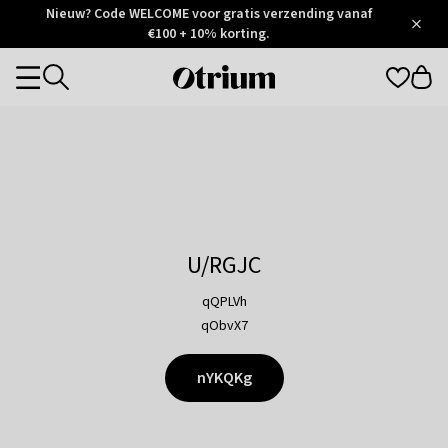
Otrium
Nieuw? Code WELCOME voor gratis verzending vanaf
/
5
Trustpilot
€100 + 10% korting.
score
Otrium
Categories
home
page
U/RGJC
qQPLVh
qObvX7
nYKQKg