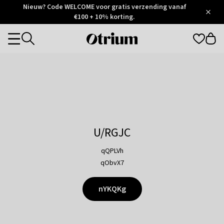
Otrium
Nieuw? Code WELCOME voor gratis verzending vanaf
/
5
Trustpilot
€100 + 10% korting.
score
Otrium
Categories
home
page
U/RGJC
qQPLVh
qObvX7
nYKQKg