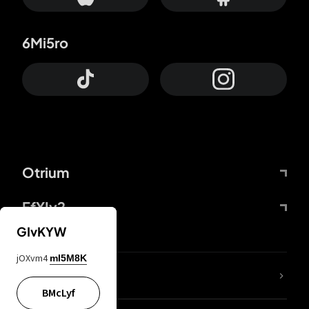
6Mi5ro
Otrium
FfYIy2
GIvKYW
jOXvm4
mI5M8K
KIjvtr
BMcLyf