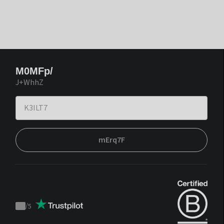
M0MFp/
J+WhhZ
mErq7F
/
5
Trustpilot
score