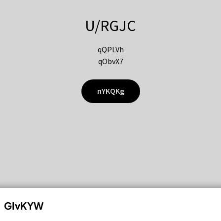
U/RGJC
qQPLVh
qObvX7
nYKQKg
GIvKYW