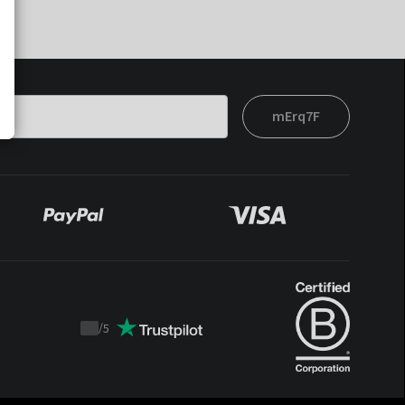
mErq7F
/
5
Trustpilot
score