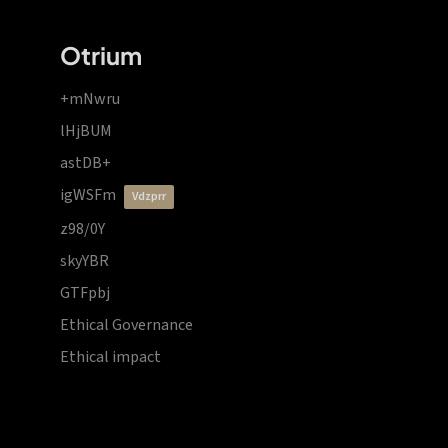
Otrium
+mNwru
lHjBUM
astDB+
igWSFm
vdzprr
z98/0Y
skyYBR
GTFpbj
Ethical Governance
Ethical impact