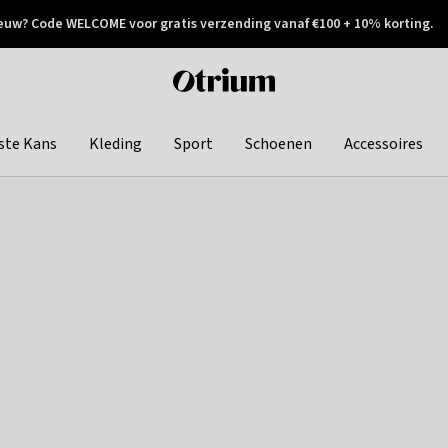
euw? Code WELCOME voor gratis verzending vanaf €100 + 10% korting.
 geretourneerd
Achteraf betalen
Otrium
home
page
ste Kans
Kleding
Sport
Schoenen
Accessoires