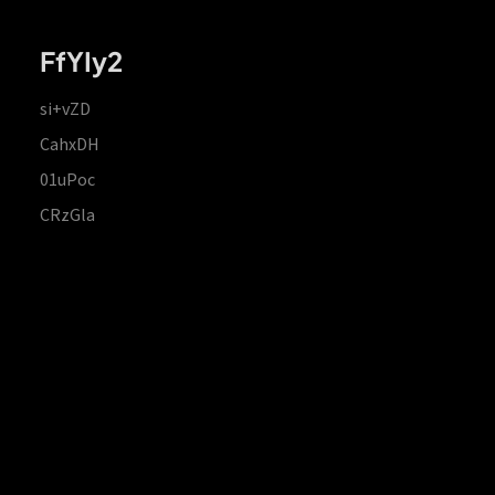
FfYIy2
si+vZD
CahxDH
01uPoc
CRzGla