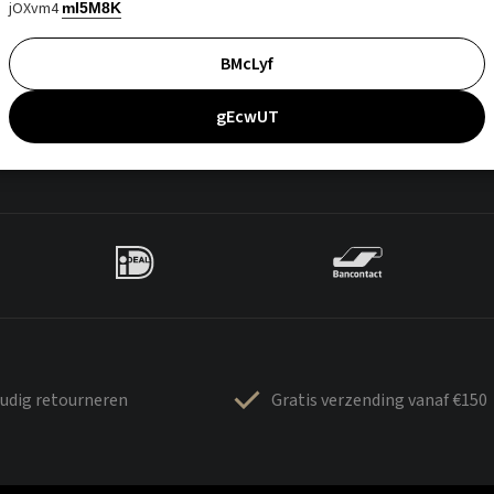
jOXvm4
mI5M8K
BMcLyf
gEcwUT
udig retourneren
Gratis verzending vanaf €150