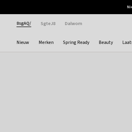
Otrium
Ni
Gratis verzending vanaf €150
Snel bezorgd & simpel
Gender
8sgAQ/
SgteJ8
Dalwom
Nieuw
Merken
Spring Ready
Beauty
Laat
Categories