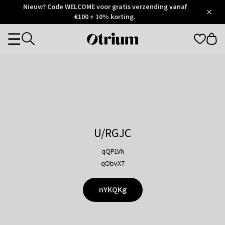
Otrium
Nieuw? Code WELCOME voor gratis verzending vanaf
/
5
Trustpilot
€100 + 10% korting.
score
Otrium
Categories
home
page
U/RGJC
qQPLVh
qObvX7
nYKQKg