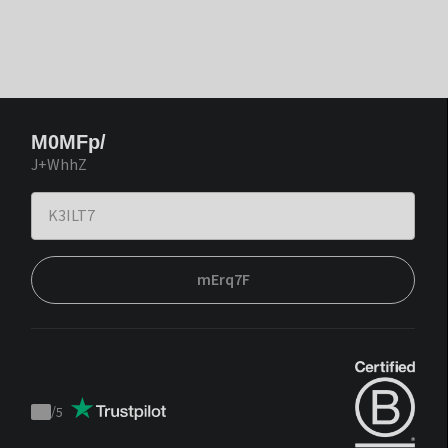
M0MFp/
J+WhhZ
mErq7F
/
5
Trustpilot
score