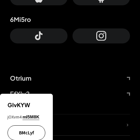
6Mi5ro
Otrium
FfYIy2
GIvKYW
jOXvm4
mI5M8K
KIjvtr
BMcLyf