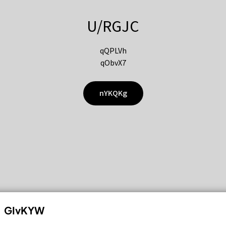
U/RGJC
qQPLVh
qObvX7
nYKQKg
GIvKYW