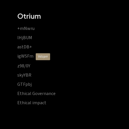
Otrium
+mNwru
lHjBUM
astDB+
igWSFm
vdzprr
z98/0Y
skyYBR
GTFpbj
Ethical Governance
Ethical impact