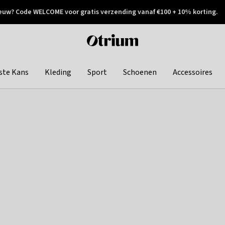
euw? Code WELCOME voor gratis verzending vanaf €100 + 10% korting.
 geretourneerd
Achteraf betalen
Otrium
home
page
ste Kans
Kleding
Sport
Schoenen
Accessoires