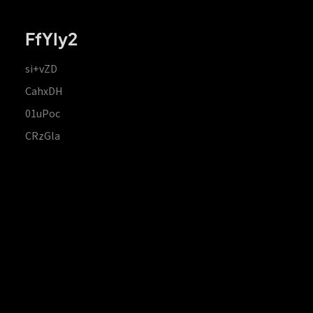
FfYIy2
si+vZD
CahxDH
01uPoc
CRzGla