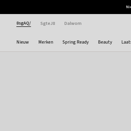
Otrium
Ni
Gratis verzending vanaf €150
Snel bezorgd & simpel
Gender
8sgAQ/
SgteJ8
Dalwom
Nieuw
Merken
Spring Ready
Beauty
Laat
Categories