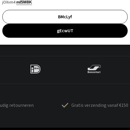
jOXvm4
mI5M8K
BMcLyf
gEcwUT
udig retourneren
Gratis verzending vanaf €150