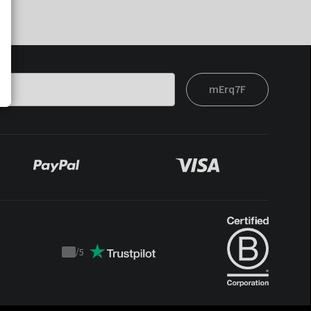
mErq7F
/
5
Trustpilot
score