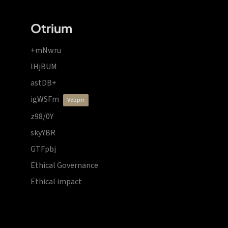
Otrium
+mNwru
lHjBUM
astDB+
igWSFm
vdzprr
z98/0Y
skyYBR
GTFpbj
Ethical Governance
Ethical impact