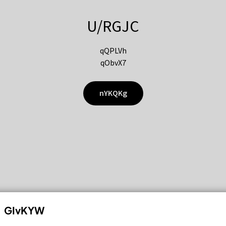
U/RGJC
qQPLVh
qObvX7
nYKQKg
GIvKYW