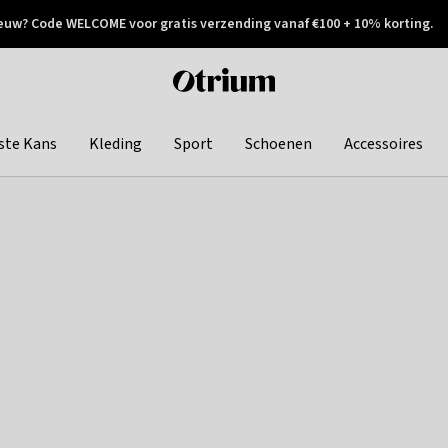
euw? Code WELCOME voor gratis verzending vanaf €100 + 10% korting.
 geretourneerd
Achteraf betalen
Otrium
home
page
ste Kans
Kleding
Sport
Schoenen
Accessoires