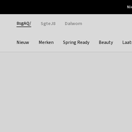
Otrium
Ni
Gratis verzending vanaf €150
Snel bezorgd & simpel
Gender
8sgAQ/
SgteJ8
Dalwom
Nieuw
Merken
Spring Ready
Beauty
Laat
Categories