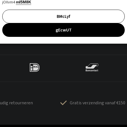
jOXvm4
mI5M8K
BMcLyf
gEcwUT
udig retourneren
Gratis verzending vanaf €150