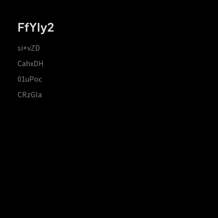
FfYIy2
si+vZD
CahxDH
01uPoc
CRzGla