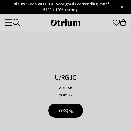
Otrium
Nieuw? Code WELCOME voor gratis verzending vanaf
/
5
Trustpilot
€100 + 10% korting.
score
Otrium
Categories
home
page
U/RGJC
qQPLVh
qObvX7
nYKQKg