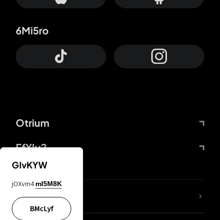
6Mi5ro
Otrium
FfYIy2
GIvKYW
jOXvm4
mI5M8K
KIjvtr
BMcLyf