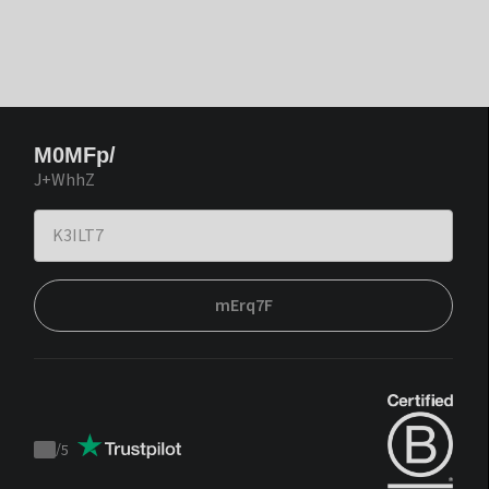
M0MFp/
J+WhhZ
mErq7F
/
5
Trustpilot
score