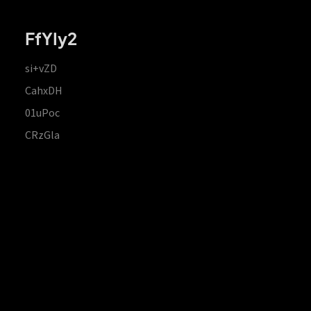
FfYIy2
si+vZD
CahxDH
01uPoc
CRzGla