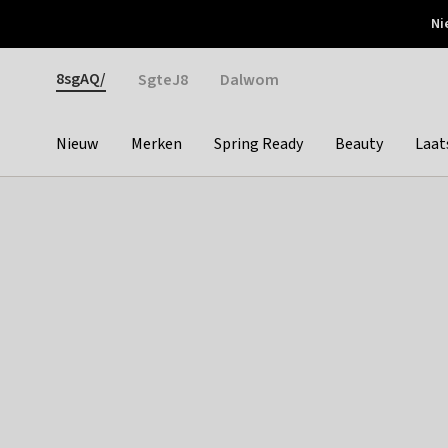
Otrium
Ni
Gratis verzending vanaf €150
Snel bezorgd & simpel
Gender
8sgAQ/
SgteJ8
Dalwom
Nieuw
Merken
Spring Ready
Beauty
Laat
Categories