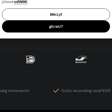
jOXvm4
mI5M8K
BMcLyf
gEcwUT
udig retourneren
Gratis verzending vanaf €150