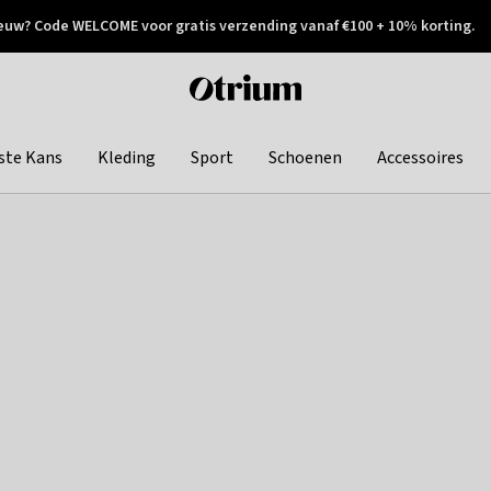
euw? Code WELCOME voor gratis verzending vanaf €100 + 10% korting.
 geretourneerd
Achteraf betalen
Otrium
home
page
ste Kans
Kleding
Sport
Schoenen
Accessoires