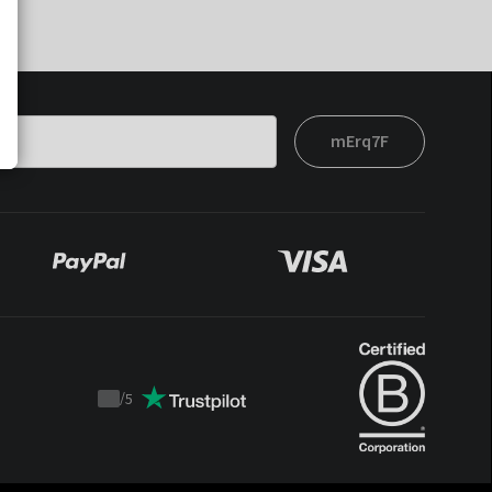
mErq7F
/
5
Trustpilot
score