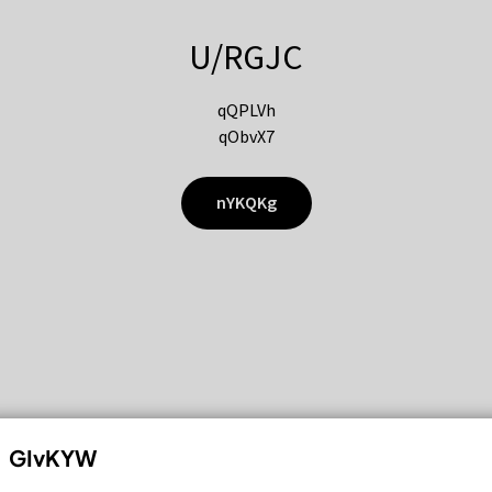
U/RGJC
qQPLVh
qObvX7
nYKQKg
GIvKYW