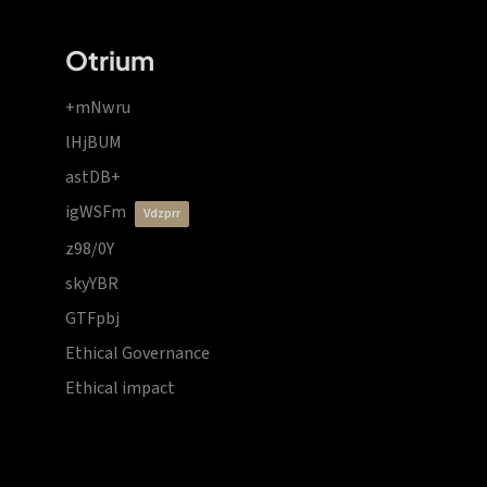
Otrium
+mNwru
lHjBUM
astDB+
igWSFm
vdzprr
z98/0Y
skyYBR
GTFpbj
Ethical Governance
Ethical impact