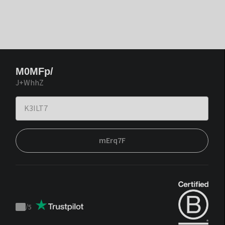
M0MFp/
J+WhhZ
mErq7F
/
5
Trustpilot
score