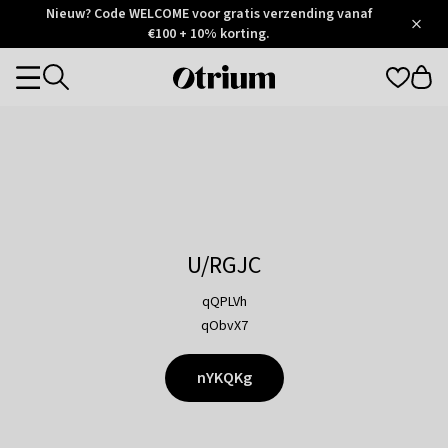
Otrium
Nieuw? Code WELCOME voor gratis verzending vanaf
/
5
Trustpilot
€100 + 10% korting.
score
Otrium
Categories
home
page
U/RGJC
qQPLVh
qObvX7
nYKQKg