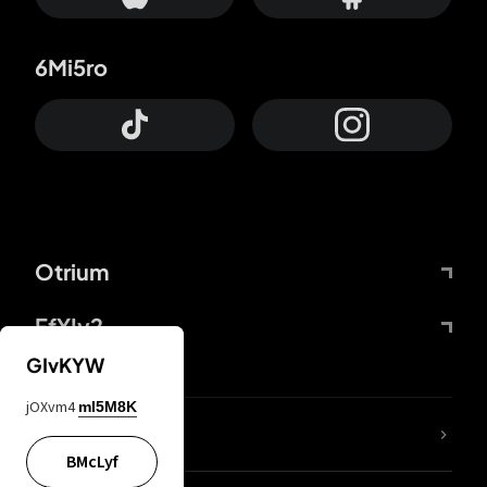
6Mi5ro
Otrium
FfYIy2
GIvKYW
jOXvm4
mI5M8K
KIjvtr
BMcLyf