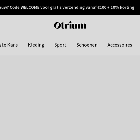
euw? Code WELCOME voor gratis verzending vanaf €100 + 10% korting.
 geretourneerd
Achteraf betalen
Otrium
home
page
ste Kans
Kleding
Sport
Schoenen
Accessoires