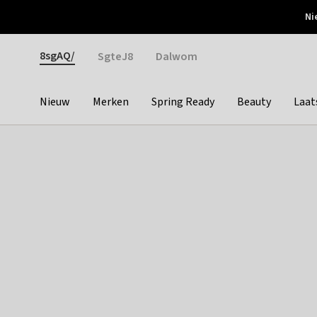
Otrium
Ni
Gratis verzending vanaf €150
Snel bezorgd & simpel
Gender
8sgAQ/
SgteJ8
Dalwom
Nieuw
Merken
Spring Ready
Beauty
Laat
Categories