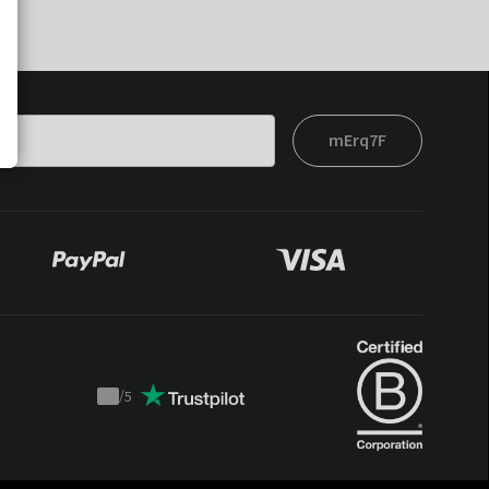
mErq7F
/
5
Trustpilot
score