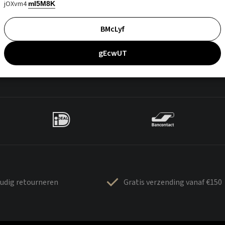
jOXvm4
mI5M8K
BMcLyf
gEcwUT
udig retourneren
Gratis verzending vanaf €150