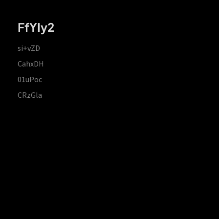
FfYIy2
si+vZD
CahxDH
01uPoc
CRzGla