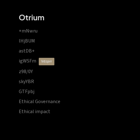
Otrium
+mNwru
lHjBUM
astDB+
igWSFm
vdzprr
z98/0Y
skyYBR
GTFpbj
Ethical Governance
Ethical impact