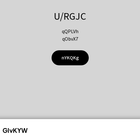
U/RGJC
qQPLVh
qObvX7
nYKQKg
GIvKYW