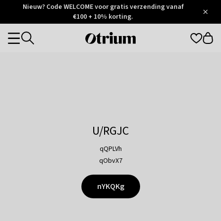
Otrium
Nieuw? Code WELCOME voor gratis verzending vanaf
/
5
Trustpilot
€100 + 10% korting.
score
Otrium
Categories
home
page
U/RGJC
qQPLVh
qObvX7
nYKQKg