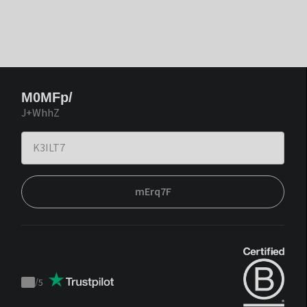
M0MFp/
J+WhhZ
mErq7F
/
5
Trustpilot
score