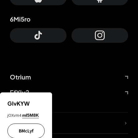
6Mi5ro
Otrium
FfYIy2
GIvKYW
jOXvm4
mI5M8K
KIjvtr
BMcLyf