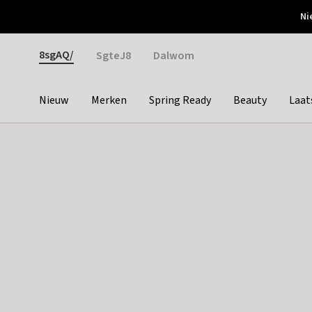
Otrium
Ni
Gratis verzending vanaf €150
Snel bezorgd & simpel
Gender
8sgAQ/
SgteJ8
Dalwom
Nieuw
Merken
Spring Ready
Beauty
Laat
Categories