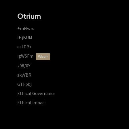
Otrium
+mNwru
lHjBUM
astDB+
igWSFm
vdzprr
z98/0Y
skyYBR
GTFpbj
Ethical Governance
Ethical impact