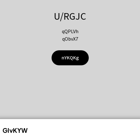
U/RGJC
qQPLVh
qObvX7
nYKQKg
GIvKYW