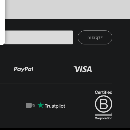
mErq7F
/
5
Trustpilot
score