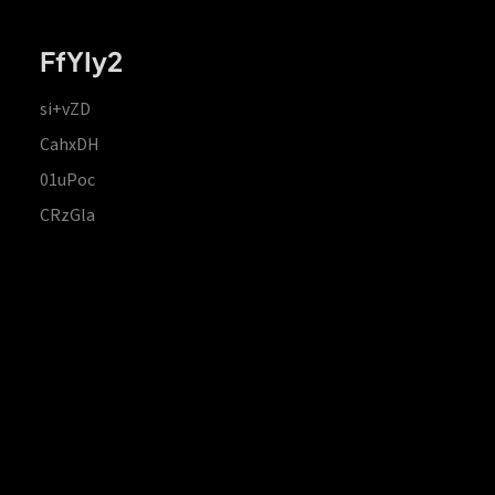
FfYIy2
si+vZD
CahxDH
01uPoc
CRzGla