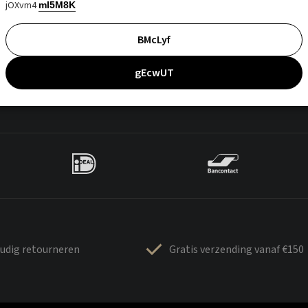
jOXvm4
mI5M8K
BMcLyf
gEcwUT
udig retourneren
Gratis verzending vanaf €150