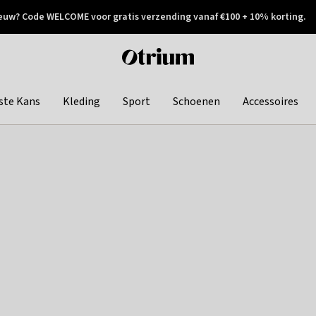
euw? Code WELCOME voor gratis verzending vanaf €100 + 10% korting.
 geretourneerd
Achteraf betalen
Otrium
home
page
ste Kans
Kleding
Sport
Schoenen
Accessoires