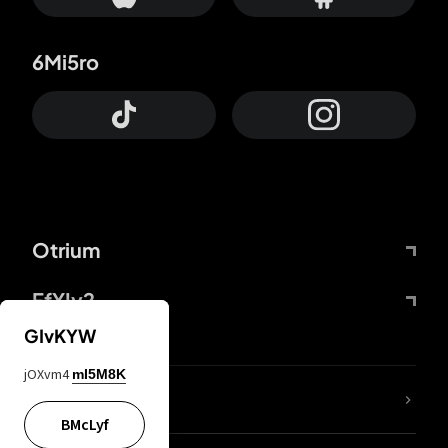
6Mi5ro
Otrium
FfYIy2
GIvKYW
jOXvm4
mI5M8K
KIjvtr
BMcLyf