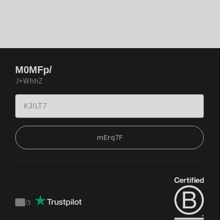
M0MFp/
J+WhhZ
mErq7F
/
5
Trustpilot
score