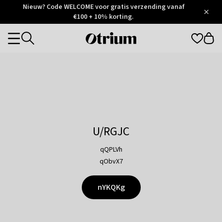
Otrium
Nieuw? Code WELCOME voor gratis verzending vanaf
/
5
Trustpilot
€100 + 10% korting.
score
Otrium
Categories
home
page
U/RGJC
qQPLVh
qObvX7
nYKQKg