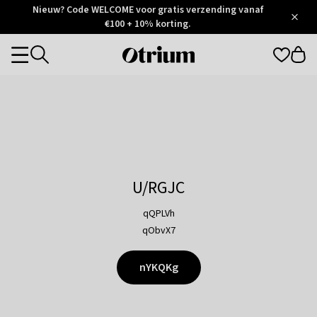
Otrium
Nieuw? Code WELCOME voor gratis verzending vanaf
/
5
Trustpilot
€100 + 10% korting.
score
Otrium
Categories
home
page
U/RGJC
qQPLVh
qObvX7
nYKQKg