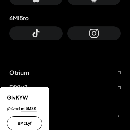
6Mi5ro
Otrium
FfYIy2
GIvKYW
jOXvm4
mI5M8K
KIjvtr
BMcLyf