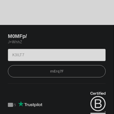
M0MFp/
J+WhhZ
mErq7F
/
5
Trustpilot
score