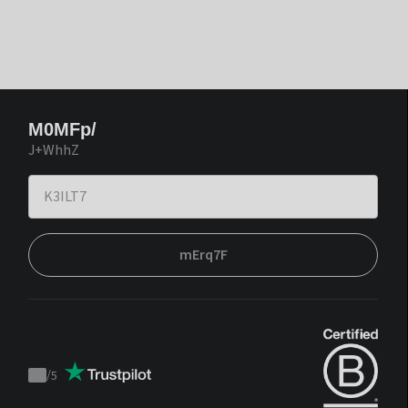
M0MFp/
J+WhhZ
mErq7F
/
5
Trustpilot
score