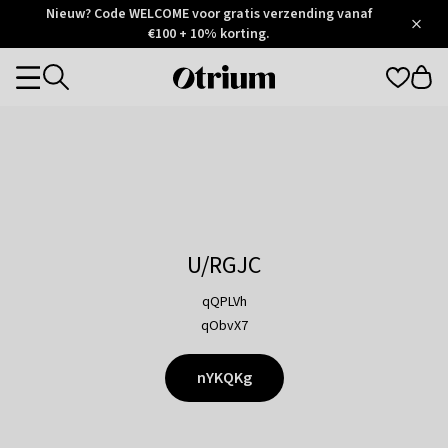
Otrium
Nieuw? Code WELCOME voor gratis verzending vanaf
/
5
Trustpilot
€100 + 10% korting.
score
Otrium
Categories
home
page
U/RGJC
qQPLVh
qObvX7
nYKQKg