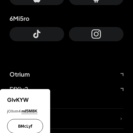
6Mi5ro
Otrium
FfYIy2
GIvKYW
jOXvm4
mI5M8K
KIjvtr
BMcLyf