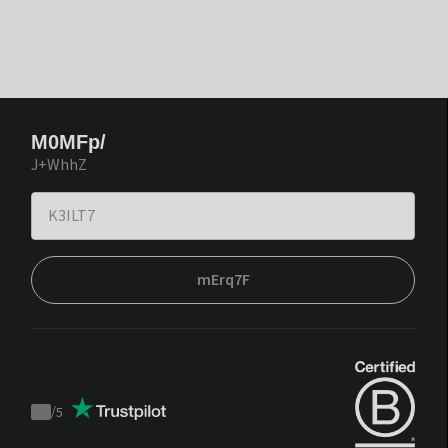
M0MFp/
J+WhhZ
mErq7F
/
5
Trustpilot
score