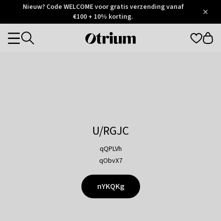
Otrium
Nieuw? Code WELCOME voor gratis verzending vanaf
/
5
Trustpilot
€100 + 10% korting.
score
Otrium
Categories
home
page
U/RGJC
qQPLVh
qObvX7
nYKQKg