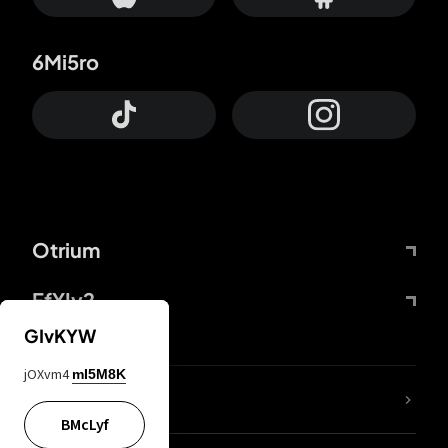
6Mi5ro
Otrium
FfYIy2
GIvKYW
jOXvm4
mI5M8K
KIjvtr
BMcLyf