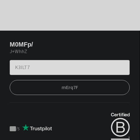
M0MFp/
J+WhhZ
mErq7F
/
5
Trustpilot
score