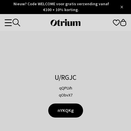
Otrium
Nieuw? Code WELCOME voor gratis verzending vanaf
/
5
Trustpilot
€100 + 10% korting.
score
Otrium
Categories
home
page
U/RGJC
qQPLVh
qObvX7
nYKQKg