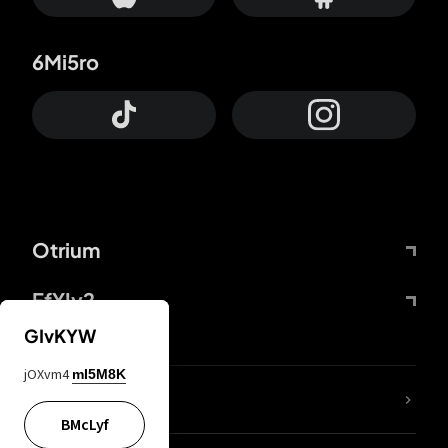
6Mi5ro
Otrium
FfYIy2
GIvKYW
jOXvm4
mI5M8K
KIjvtr
BMcLyf