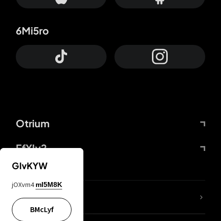
6Mi5ro
Otrium
FfYIy2
GIvKYW
jOXvm4
mI5M8K
KIjvtr
BMcLyf