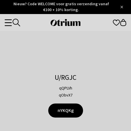
Otrium
Nieuw? Code WELCOME voor gratis verzending vanaf
/
5
Trustpilot
€100 + 10% korting.
score
Otrium
Categories
home
page
U/RGJC
qQPLVh
qObvX7
nYKQKg