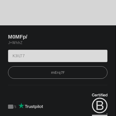
M0MFp/
J+WhhZ
mErq7F
/
5
Trustpilot
score