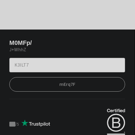
M0MFp/
J+WhhZ
mErq7F
/
5
Trustpilot
score