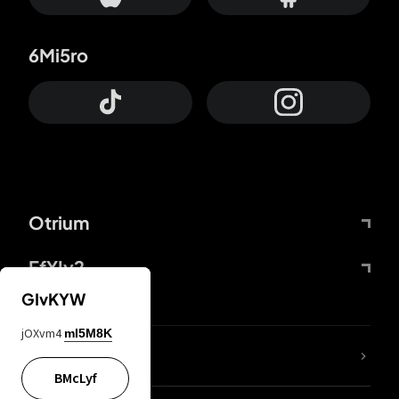
6Mi5ro
Otrium
FfYIy2
GIvKYW
jOXvm4
mI5M8K
KIjvtr
BMcLyf