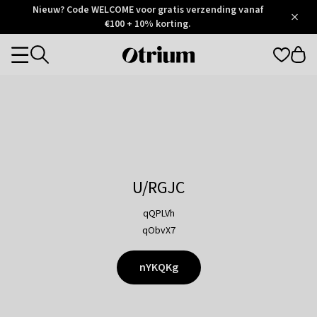
Otrium
Nieuw? Code WELCOME voor gratis verzending vanaf
/
5
Trustpilot
€100 + 10% korting.
score
Otrium
Categories
home
page
U/RGJC
qQPLVh
qObvX7
nYKQKg