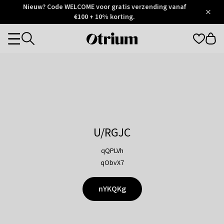
Otrium
Nieuw? Code WELCOME voor gratis verzending vanaf
/
5
Trustpilot
€100 + 10% korting.
score
Otrium
Categories
home
page
U/RGJC
qQPLVh
qObvX7
nYKQKg