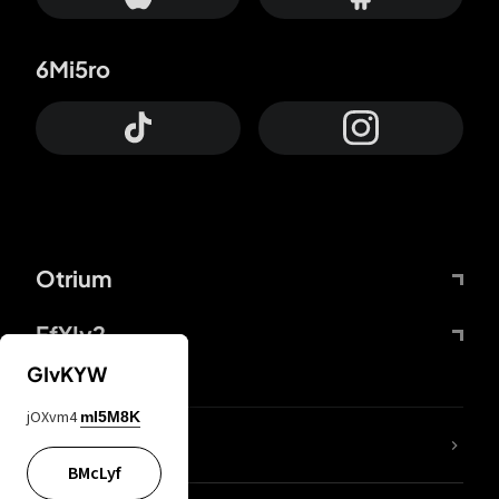
6Mi5ro
Otrium
FfYIy2
GIvKYW
jOXvm4
mI5M8K
KIjvtr
BMcLyf