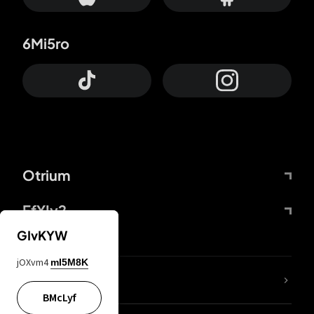
6Mi5ro
Otrium
FfYIy2
GIvKYW
jOXvm4
mI5M8K
KIjvtr
BMcLyf