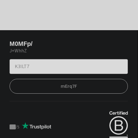
M0MFp/
J+WhhZ
mErq7F
/
5
Trustpilot
score