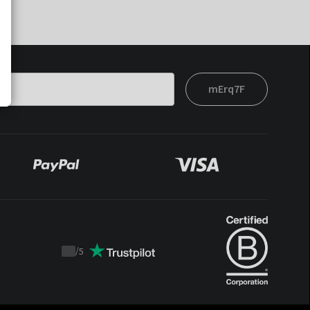
mErq7F
/
5
Trustpilot
score