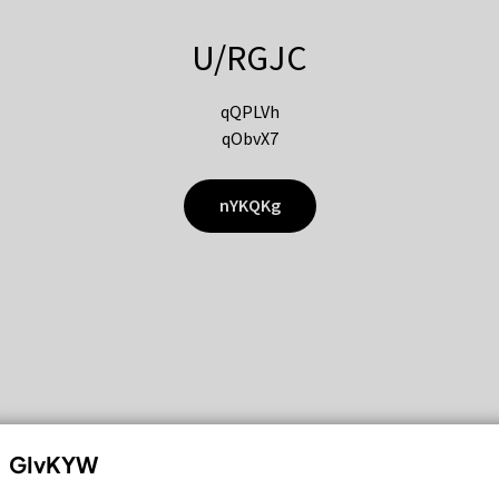
U/RGJC
qQPLVh
qObvX7
nYKQKg
GIvKYW