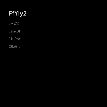
FfYIy2
si+vZD
CahxDH
01uPoc
CRzGla