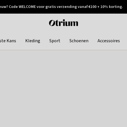
euw? Code WELCOME voor gratis verzending vanaf €100 + 10% korting.
 geretourneerd
Achteraf betalen
Otrium
home
page
ste Kans
Kleding
Sport
Schoenen
Accessoires