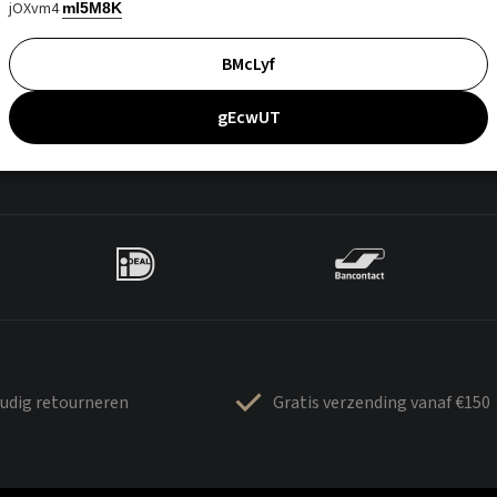
jOXvm4
mI5M8K
BMcLyf
gEcwUT
udig retourneren
Gratis verzending vanaf €150