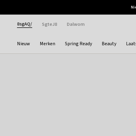
Otrium
Ni
Gratis verzending vanaf €150
Snel bezorgd & simpel
Gender
8sgAQ/
SgteJ8
Dalwom
Nieuw
Merken
Spring Ready
Beauty
Laat
Categories