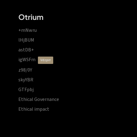
Otrium
+mNwru
lHjBUM
astDB+
igWSFm
vdzprr
z98/0Y
skyYBR
GTFpbj
Ethical Governance
Ethical impact