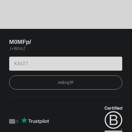
M0MFp/
J+WhhZ
mErq7F
/
5
Trustpilot
score