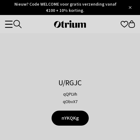
Otrium
Nieuw? Code WELCOME voor gratis verzending vanaf
/
5
Trustpilot
€100 + 10% korting.
score
Otrium
Categories
home
page
U/RGJC
qQPLVh
qObvX7
nYKQKg