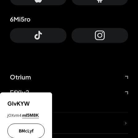
6Mi5ro
Otrium
FfYIy2
GIvKYW
jOXvm4
mI5M8K
KIjvtr
BMcLyf