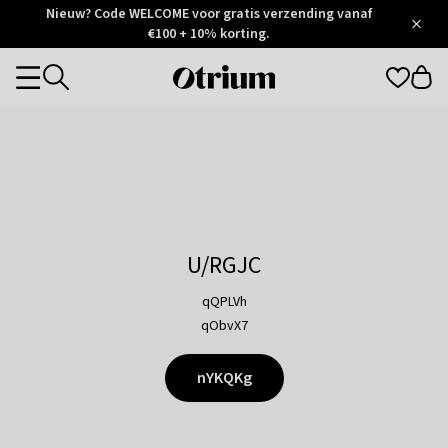
Otrium
Nieuw? Code WELCOME voor gratis verzending vanaf
/
5
Trustpilot
€100 + 10% korting.
score
Otrium
Categories
home
page
U/RGJC
qQPLVh
qObvX7
nYKQKg