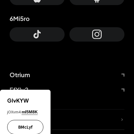
6Mi5ro
Otrium
FfYIy2
GIvKYW
jOXvm4
mI5M8K
KIjvtr
BMcLyf