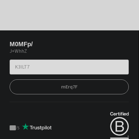
M0MFp/
J+WhhZ
mErq7F
/
5
Trustpilot
score