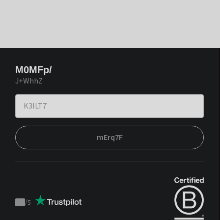
M0MFp/
J+WhhZ
mErq7F
/
5
Trustpilot
score