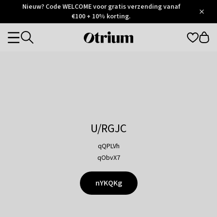
Otrium
Nieuw? Code WELCOME voor gratis verzending vanaf
/
5
Trustpilot
€100 + 10% korting.
score
Otrium
Categories
home
page
U/RGJC
qQPLVh
qObvX7
nYKQKg