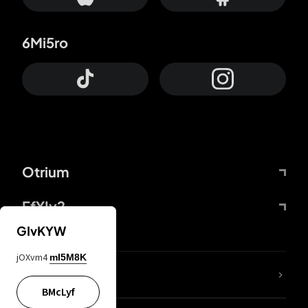
6Mi5ro
Otrium
FfYIy2
GIvKYW
jOXvm4
mI5M8K
KIjvtr
BMcLyf