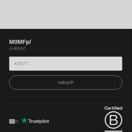
M0MFp/
J+WhhZ
mErq7F
/
5
Trustpilot
score