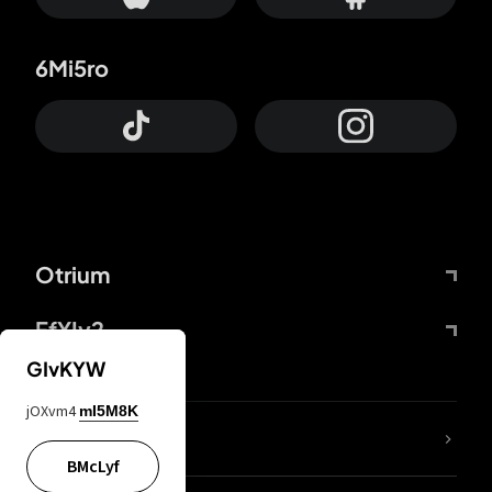
6Mi5ro
Otrium
FfYIy2
GIvKYW
jOXvm4
mI5M8K
KIjvtr
BMcLyf