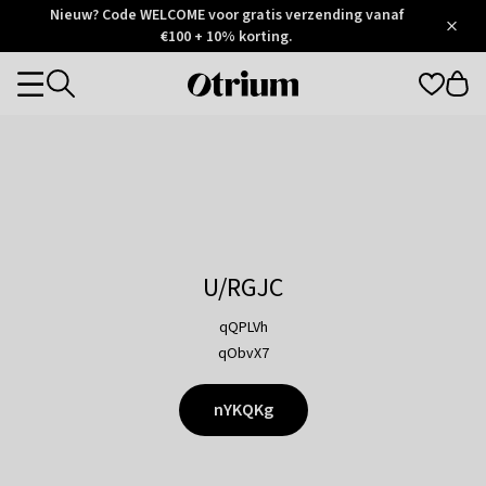
Otrium
Nieuw? Code WELCOME voor gratis verzending vanaf
/
5
Trustpilot
€100 + 10% korting.
score
Otrium
Categories
home
page
U/RGJC
qQPLVh
qObvX7
nYKQKg