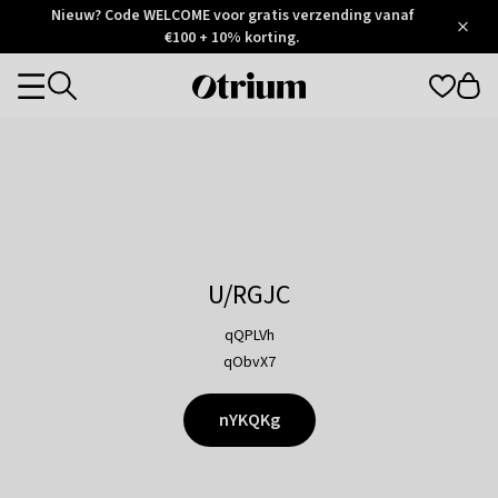
Otrium
Nieuw? Code WELCOME voor gratis verzending vanaf
/
5
Trustpilot
€100 + 10% korting.
score
Otrium
Categories
home
page
U/RGJC
qQPLVh
qObvX7
nYKQKg