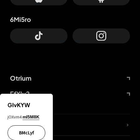
6Mi5ro
Otrium
FfYIy2
GIvKYW
jOXvm4
mI5M8K
KIjvtr
BMcLyf