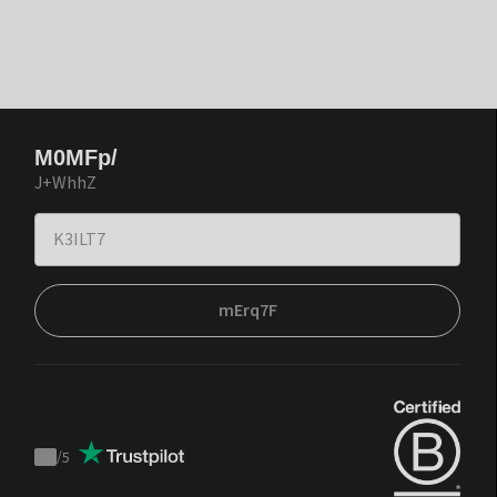
M0MFp/
J+WhhZ
mErq7F
/
5
Trustpilot
score