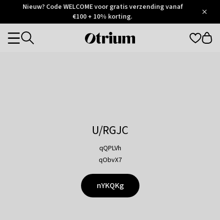
Otrium
Nieuw? Code WELCOME voor gratis verzending vanaf
/
5
Trustpilot
€100 + 10% korting.
score
Otrium
Categories
home
page
U/RGJC
qQPLVh
qObvX7
nYKQKg