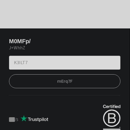
M0MFp/
J+WhhZ
mErq7F
/
5
Trustpilot
score