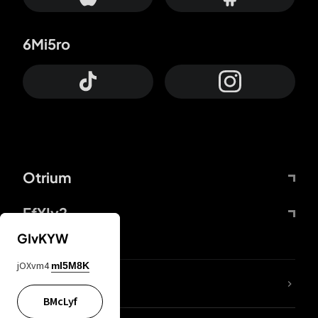
6Mi5ro
Otrium
FfYIy2
GIvKYW
jOXvm4
mI5M8K
KIjvtr
BMcLyf