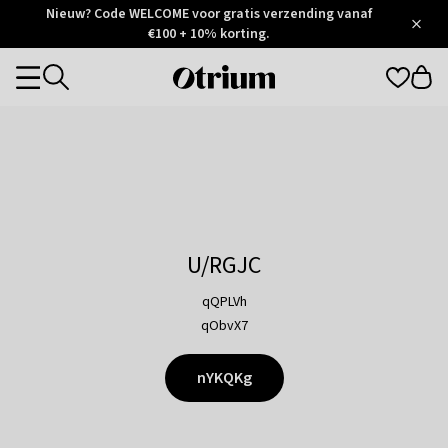
Otrium
Nieuw? Code WELCOME voor gratis verzending vanaf
/
5
Trustpilot
€100 + 10% korting.
score
Otrium
Categories
home
page
U/RGJC
qQPLVh
qObvX7
nYKQKg