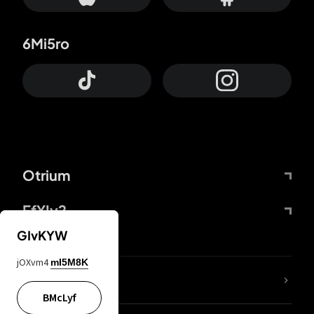
6Mi5ro
Otrium
FfYIy2
GIvKYW
jOXvm4
mI5M8K
KIjvtr
BMcLyf