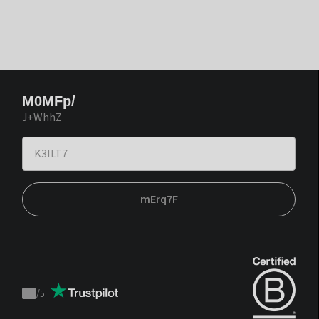
M0MFp/
J+WhhZ
mErq7F
/
5
Trustpilot
score