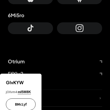
6Mi5ro
Otrium
FfYIy2
GIvKYW
jOXvm4
mI5M8K
KIjvtr
BMcLyf