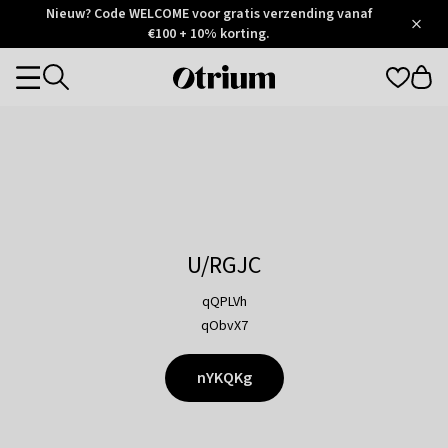
Otrium
Nieuw? Code WELCOME voor gratis verzending vanaf
/
5
Trustpilot
€100 + 10% korting.
score
Otrium
Categories
home
page
U/RGJC
qQPLVh
qObvX7
nYKQKg