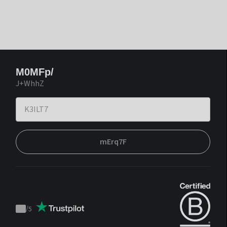
M0MFp/
J+WhhZ
mErq7F
/
5
Trustpilot
score