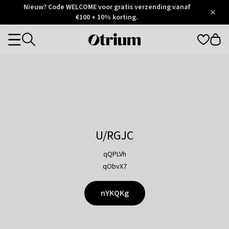
Otrium
Nieuw? Code WELCOME voor gratis verzending vanaf
/
5
Trustpilot
€100 + 10% korting.
score
Otrium
Categories
home
page
U/RGJC
qQPLVh
qObvX7
nYKQKg