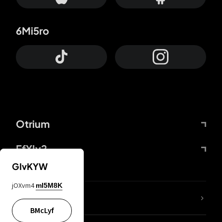
6Mi5ro
Otrium
FfYIy2
GIvKYW
jOXvm4
mI5M8K
KIjvtr
BMcLyf