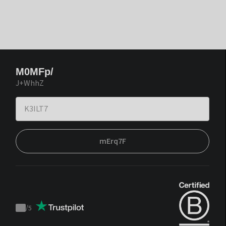
M0MFp/
J+WhhZ
mErq7F
/
5
Trustpilot
score