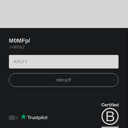
M0MFp/
J+WhhZ
mErq7F
/
5
Trustpilot
score