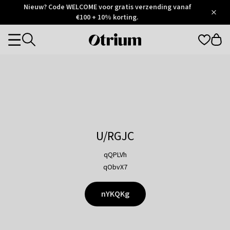
Otrium
Nieuw? Code WELCOME voor gratis verzending vanaf
/
5
Trustpilot
€100 + 10% korting.
score
Otrium
Categories
home
page
U/RGJC
qQPLVh
qObvX7
nYKQKg