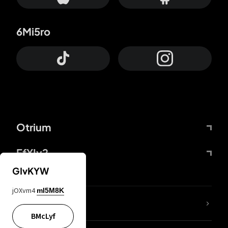
6Mi5ro
Otrium
FfYIy2
GIvKYW
jOXvm4
mI5M8K
KIjvtr
BMcLyf