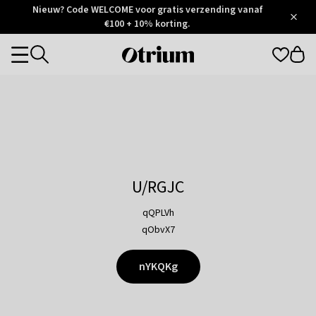
Otrium
Nieuw? Code WELCOME voor gratis verzending vanaf
/
5
Trustpilot
€100 + 10% korting.
score
Otrium
Categories
home
page
U/RGJC
qQPLVh
qObvX7
nYKQKg