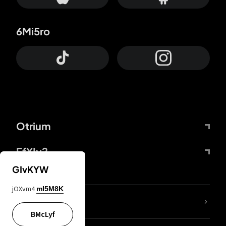
6Mi5ro
Otrium
FfYIy2
GIvKYW
jOXvm4
mI5M8K
KIjvtr
BMcLyf