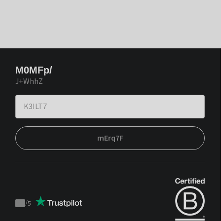
M0MFp/
J+WhhZ
mErq7F
/
5
Trustpilot
score