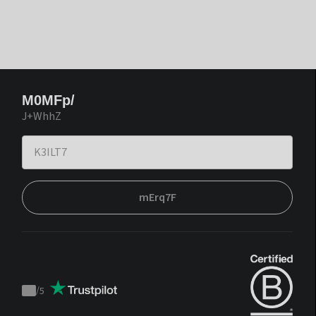
M0MFp/
J+WhhZ
mErq7F
/
5
Trustpilot
score