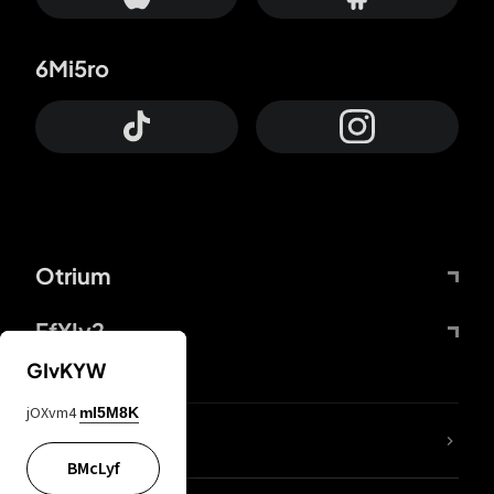
6Mi5ro
Otrium
FfYIy2
GIvKYW
jOXvm4
mI5M8K
KIjvtr
BMcLyf