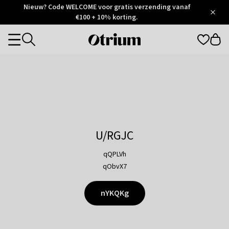
Otrium
Nieuw? Code WELCOME voor gratis verzending vanaf
/
5
Trustpilot
€100 + 10% korting.
score
Otrium
Categories
home
page
U/RGJC
qQPLVh
qObvX7
nYKQKg