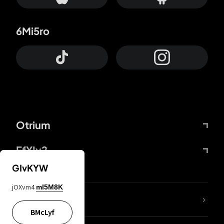
6Mi5ro
Otrium
FfYIy2
GIvKYW
jOXvm4
mI5M8K
KIjvtr
BMcLyf