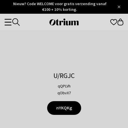
Otrium
Nieuw? Code WELCOME voor gratis verzending vanaf
/
5
Trustpilot
€100 + 10% korting.
score
Otrium
Categories
home
page
U/RGJC
qQPLVh
qObvX7
nYKQKg