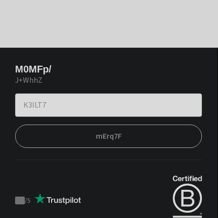
M0MFp/
J+WhhZ
mErq7F
/
5
Trustpilot
score