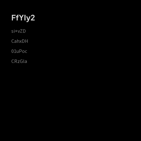
FfYIy2
si+vZD
CahxDH
01uPoc
CRzGla