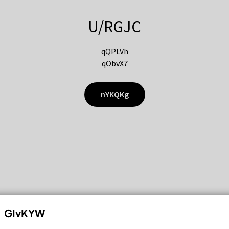
U/RGJC
qQPLVh
qObvX7
nYKQKg
GIvKYW