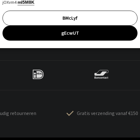
jOXvm4
mI5M8K
BMcLyf
gEcwUT
udig retourneren
Gratis verzending vanaf €150