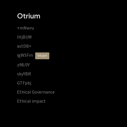
Otrium
+mNwru
lHjBUM
astDB+
igWSFm
vdzprr
z98/0Y
skyYBR
GTFpbj
Ethical Governance
Ethical impact