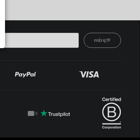
mErq7F
/
5
Trustpilot
score