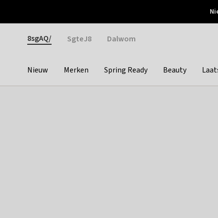
Otrium
Ni
Gratis verzending vanaf €150
Snel bezorgd & simpel
Gender
8sgAQ/
SgteJ8
Dalwom
Nieuw
Merken
Spring Ready
Beauty
Laat
Categories