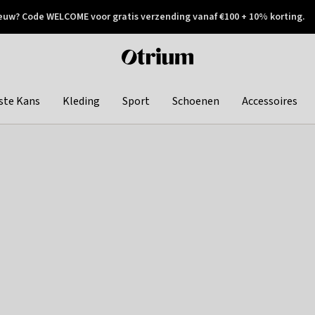
euw? Code WELCOME voor gratis verzending vanaf €100 + 10% korting.
 geretourneerd
Achteraf betalen
Otrium
home
page
ste Kans
Kleding
Sport
Schoenen
Accessoires