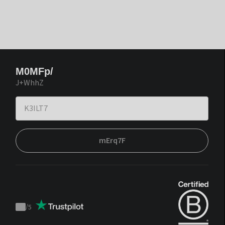
M0MFp/
J+WhhZ
mErq7F
/
5
Trustpilot
score