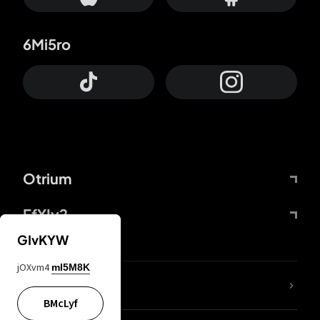
6Mi5ro
Otrium
FfYIy2
GIvKYW
jOXvm4
mI5M8K
KIjvtr
BMcLyf