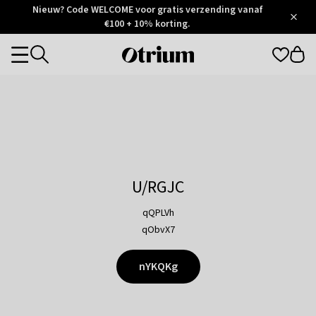
Otrium
Nieuw? Code WELCOME voor gratis verzending vanaf
/
5
Trustpilot
€100 + 10% korting.
score
Otrium
Categories
home
page
U/RGJC
qQPLVh
qObvX7
nYKQKg