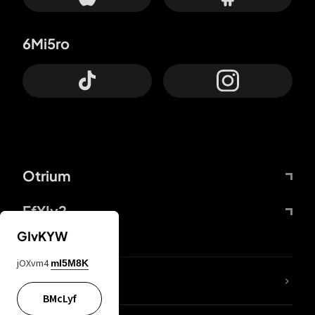
6Mi5ro
Otrium
FfYIy2
GIvKYW
jOXvm4
mI5M8K
KIjvtr
BMcLyf