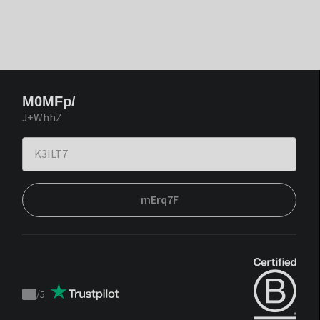
M0MFp/
J+WhhZ
mErq7F
/
5
Trustpilot
score