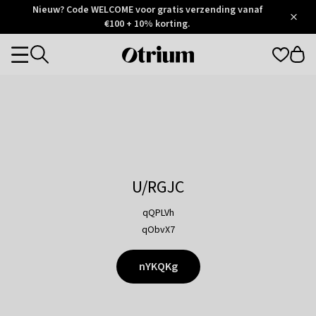
Otrium
Nieuw? Code WELCOME voor gratis verzending vanaf
/
5
Trustpilot
€100 + 10% korting.
score
Otrium
Categories
home
page
U/RGJC
qQPLVh
qObvX7
nYKQKg