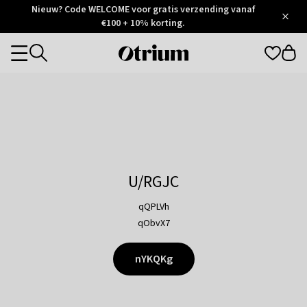
Otrium
Nieuw? Code WELCOME voor gratis verzending vanaf
/
5
Trustpilot
€100 + 10% korting.
score
Otrium
Categories
home
page
U/RGJC
qQPLVh
qObvX7
nYKQKg