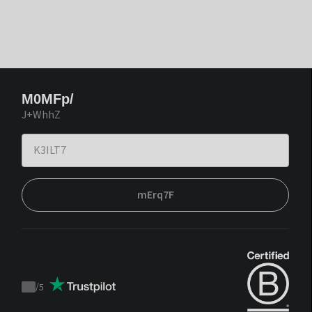
M0MFp/
J+WhhZ
mErq7F
/
5
Trustpilot
score