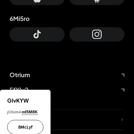
6Mi5ro
Otrium
FfYIy2
GIvKYW
jOXvm4
mI5M8K
KIjvtr
BMcLyf