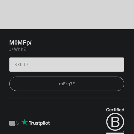
M0MFp/
J+WhhZ
mErq7F
/
5
Trustpilot
score