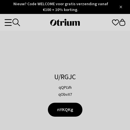
Otrium
Nieuw? Code WELCOME voor gratis verzending vanaf
/
5
Trustpilot
€100 + 10% korting.
score
Otrium
Categories
home
page
U/RGJC
qQPLVh
qObvX7
nYKQKg