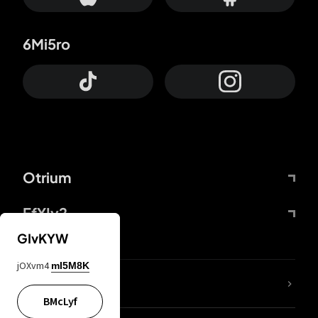
6Mi5ro
Otrium
FfYIy2
GIvKYW
jOXvm4
mI5M8K
KIjvtr
BMcLyf