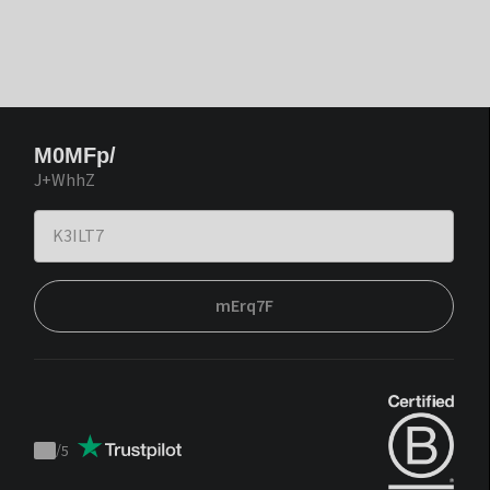
M0MFp/
J+WhhZ
mErq7F
/
5
Trustpilot
score