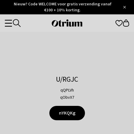
Otrium
Nieuw? Code WELCOME voor gratis verzending vanaf
/
5
Trustpilot
€100 + 10% korting.
score
Otrium
Categories
home
page
U/RGJC
qQPLVh
qObvX7
nYKQKg