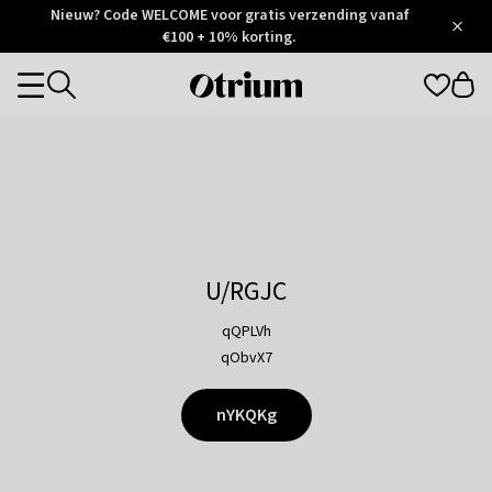
Otrium
Nieuw? Code WELCOME voor gratis verzending vanaf
/
5
Trustpilot
€100 + 10% korting.
score
Otrium
Categories
home
page
U/RGJC
qQPLVh
qObvX7
nYKQKg