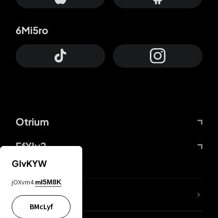
6Mi5ro
Otrium
FfYIy2
GIvKYW
jOXvm4
mI5M8K
KIjvtr
BMcLyf