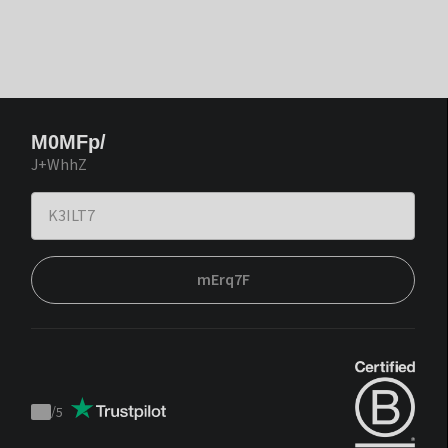
M0MFp/
J+WhhZ
mErq7F
/
5
Trustpilot
score