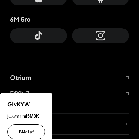
6Mi5ro
Otrium
FfYIy2
GIvKYW
jOXvm4
mI5M8K
KIjvtr
BMcLyf