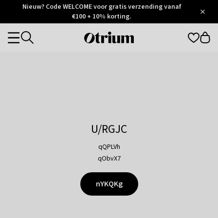
Otrium
Nieuw? Code WELCOME voor gratis verzending vanaf
/
5
Trustpilot
€100 + 10% korting.
score
Otrium
Categories
home
page
U/RGJC
qQPLVh
qObvX7
nYKQKg