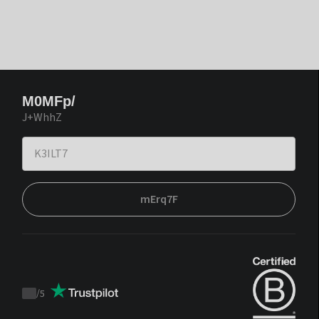
M0MFp/
J+WhhZ
mErq7F
/
5
Trustpilot
score