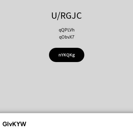
U/RGJC
qQPLVh
qObvX7
nYKQKg
GIvKYW