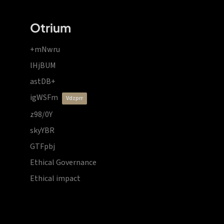
Otrium
+mNwru
lHjBUM
astDB+
igWSFm
vdzprr
z98/0Y
skyYBR
GTFpbj
Ethical Governance
Ethical impact