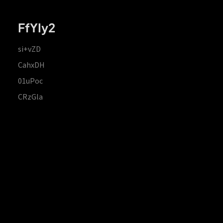
FfYIy2
si+vZD
CahxDH
01uPoc
CRzGla