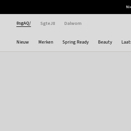
Otrium
Ni
Gratis verzending vanaf €150
Snel bezorgd & simpel
Gender
8sgAQ/
SgteJ8
Dalwom
Nieuw
Merken
Spring Ready
Beauty
Laat
Categories