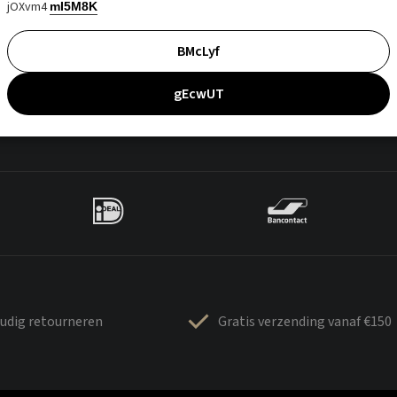
jOXvm4
mI5M8K
BMcLyf
gEcwUT
udig retourneren
Gratis verzending vanaf €150