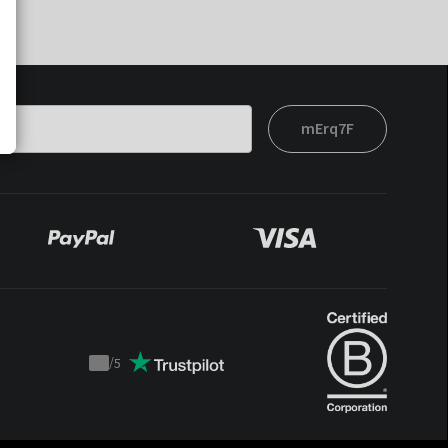
mErq7F
/
5
Trustpilot
score