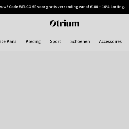
euw? Code WELCOME voor gratis verzending vanaf €100 + 10% korting.
 geretourneerd
Achteraf betalen
Otrium
home
page
ste Kans
Kleding
Sport
Schoenen
Accessoires