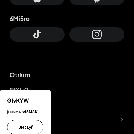
6Mi5ro
Otrium
FfYIy2
GIvKYW
jOXvm4
mI5M8K
KIjvtr
BMcLyf