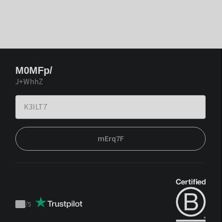
M0MFp/
J+WhhZ
mErq7F
/
5
Trustpilot
score