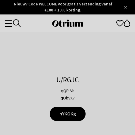
Otrium
Nieuw? Code WELCOME voor gratis verzending vanaf
/
5
Trustpilot
€100 + 10% korting.
score
Otrium
Categories
home
page
U/RGJC
qQPLVh
qObvX7
nYKQKg